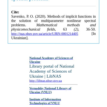
Cite:
Savenko, P. O. (2020). Methods of implicit functions in
the solution of multiparameter nonlinear spectral
problems.
Mathematical methods and
physicomechanical fields
, 63
(2)
, 36-50.
[In
http://jnas.nbuv.gov.ua/article/UJRN-0001214405
Ukrainian].
National Academy of Sciences of
Ukraine
Library portal of National
Academy of Sciences of
Ukraine | LibNAS
http://libnas.nbuv.gov.ua
Vernadsky National Library of
Ukraine (VNLU)
Institute of Information
Technologies of VNLU