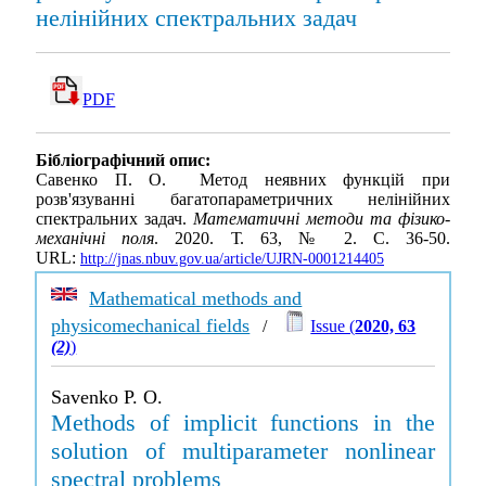
нелінійних спектральних задач
PDF
Бібліографічний опис:
Савенко П. О. Метод неявних функцій при
розв'язуванні багатопараметричних нелінійних
спектральних задач.
Математичні методи та фізико-
механічні поля
. 2020. Т. 63, № 2. С. 36-50.
URL:
http://jnas.nbuv.gov.ua/article/UJRN-0001214405
Mathematical methods and
physicomechanical fields
/
Issue (
2020, 63
(2)
)
Savenko P. O.
Methods of implicit functions in the
solution of multiparameter nonlinear
spectral problems