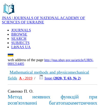
JNAS | JOURNALS OF NATIONAL ACADEMY OF
SCIENCES OF UKRAINE
JOURNALS
BROWSE
SEARCH
SUBJECTS
LibNAS UA
web address of the page
http://jnas.nbuv.gov.ua/article/UJRN-
0001214405
Mathematical methods and physicomechanical
fields
А
- 2019
/
Issue (
2020, Т. 63, № 2
)
Савенко П. О.
Метод неявних функцій при
розв'язуванні багатопараметричних