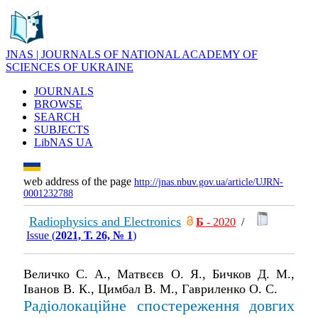
JNAS | JOURNALS OF NATIONAL ACADEMY OF
SCIENCES OF UKRAINE
JOURNALS
BROWSE
SEARCH
SUBJECTS
LibNAS UA
web address of the page
http://jnas.nbuv.gov.ua/article/UJRN-
0001232788
Radiophysics and Electronics
Б
- 2020
/
Issue (
2021, Т. 26, № 1
)
Величко С. А., Матвєєв О. Я., Бичков Д. М.,
Іванов В. К., Цимбал В. М., Гавриленко О. С.
Радіолокаційне спостереження довгих