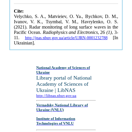
Cite:
Velychko, S. A., Matvieiev, O. Ya., Bychkov, D. M.,
Ivanov, V. K., Tsymbal, V. M., Havrylenko, O. S.
(2021). Radar monitoring of long surface waves in the
Pacific Ocean.
Radiophysics and Electronics
, 26
(1)
, 3-
11.
[In
http://jnas.nbuv.gov.ua/article/UJRN-0001232788
Ukrainian].
National Academy of Sciences of
Ukraine
Library portal of National
Academy of Sciences of
Ukraine | LibNAS
http://libnas.nbuv.gov.ua
Vernadsky National Library of
Ukraine (VNLU)
Institute of Information
Technologies of VNLU