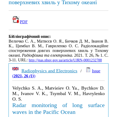
поверхневих хвиль у Тихому океані
PDF
Бібліографічний опис:
Величко С. А., Матвєєв О. Я., Бичков Д. М., Іванов В.
К., Цимбал В. М., Гавриленко О. С. Радіолокаційне
спостереження довгих поверхневих хвиль у Тихому
океані.
Радіофізика та електроніка
. 2021. Т. 26, № 1. С.
3-11. URL:
http://jnas.nbuv.gov.ua/article/UJRN-0001232788
Radiophysics and Electronics
/
Issue
(
2021, 26
(1)
)
Velychko S. A., Matvieiev O. Ya., Bychkov D.
M., Ivanov V. K., Tsymbal V. M., Havrylenko
O. S.
Radar monitoring of long surface
waves in the Pacific Ocean