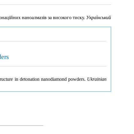
тонаційних наноалмазів за високого тиску.
Український
ders
 structure in detonation nanodiamond powders.
Ukrainian