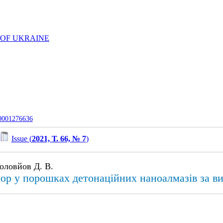
 OF UKRAINE
-0001276636
Issue (
2021, Т. 66, № 7
)
Соловйов Д. В.
пор у порошках детонаційних наноалмазів за в