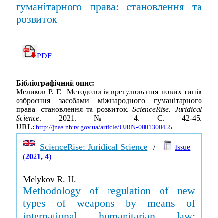
гуманітарного права: становлення та
розвиток
PDF
Бібліографічний опис:
Меликов Р. Г. Методологія врегулювання нових типів
озброєння засобами міжнародного гуманітарного
права: становлення та розвиток.
ScienceRise. Juridical
Science
. 2021. № 4. С. 42-45.
URL:
http://jnas.nbuv.gov.ua/article/UJRN-0001300455
ScienceRise: Juridical Science
/
Issue
(
2021, 4
)
Melykov R. H.
Methodology of regulation of new
types of weapons by means of
international humanitarian law: