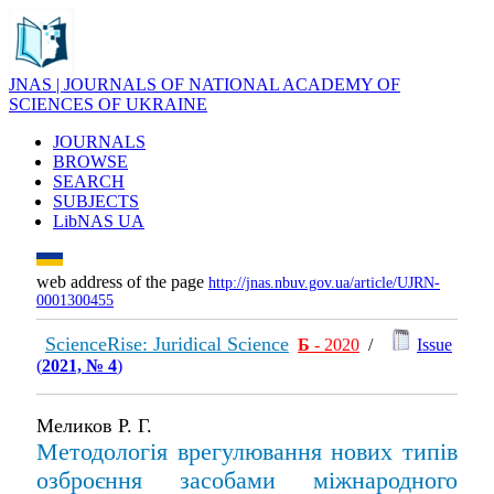
JNAS | JOURNALS OF NATIONAL ACADEMY OF
SCIENCES OF UKRAINE
JOURNALS
BROWSE
SEARCH
SUBJECTS
LibNAS UA
web address of the page
http://jnas.nbuv.gov.ua/article/UJRN-
0001300455
ScienceRise: Juridical Science
Б
- 2020
/
Issue
(
2021, № 4
)
Меликов Р. Г.
Методологія врегулювання нових типів
озброєння засобами міжнародного