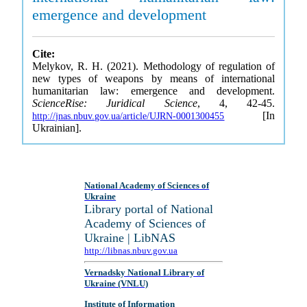
emergence and development
Cite:
Melykov, R. H. (2021). Methodology of regulation of
new types of weapons by means of international
humanitarian law: emergence and development.
ScienceRise: Juridical Science
, 4, 42-45.
[In
http://jnas.nbuv.gov.ua/article/UJRN-0001300455
Ukrainian].
National Academy of Sciences of
Ukraine
Library portal of National
Academy of Sciences of
Ukraine | LibNAS
http://libnas.nbuv.gov.ua
Vernadsky National Library of
Ukraine (VNLU)
Institute of Information