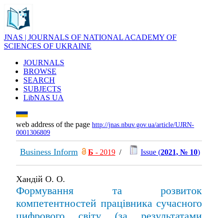
JNAS | JOURNALS OF NATIONAL ACADEMY OF
SCIENCES OF UKRAINE
JOURNALS
BROWSE
SEARCH
SUBJECTS
LibNAS UA
web address of the page
http://jnas.nbuv.gov.ua/article/UJRN-
0001306809
Business Inform
Б
- 2019
/
Issue (
2021, № 10
)
Хандій О. О.
Формування та розвиток
компетентностей працівника сучасного
цифрового світу (за результатами