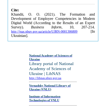
Cite:
Khandii, O. O. (2021). The Formation and
Development of Employee Competencies in Modern
Digital World (According to the Results of an Expert
Survey).
Business Inform
, 10, 207-214.
[In
http://jnas.nbuv.gov.ua/article/UJRN-0001306809
Ukrainian].
National Academy of Sciences of
Ukraine
Library portal of National
Academy of Sciences of
Ukraine | LibNAS
http://libnas.nbuv.gov.ua
Vernadsky National Library of
Ukraine (VNLU)
Institute of Information
Technologies of VNLU