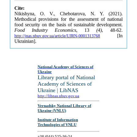
Cite:
Nikishyna, O. V., Chebotarova, N. Y. (2021).
Methodical provisions for the assessment of national
food security on the basis of sustainable development.
Food Industry Economics
, 13
(4)
, 48-62.
[In
http://jnas.nbuv.gov.ua/article/UJRN-0001313768
Ukrainian].
National Academy of Sciences of
Ukraine
Library portal of National
Academy of Sciences of
Ukraine | LibNAS
http://libnas.nbuv.gov.ua
Vernadsky National Library of
Ukraine (VNLU)
Institute of Information
Technologies of VNLU
+38 (044) 525-36-24