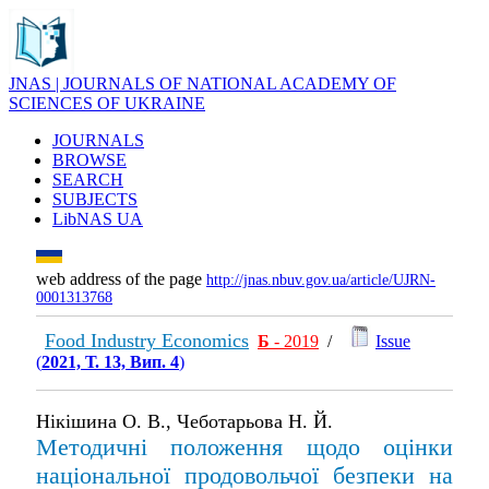
JNAS | JOURNALS OF NATIONAL ACADEMY OF
SCIENCES OF UKRAINE
JOURNALS
BROWSE
SEARCH
SUBJECTS
LibNAS UA
web address of the page
http://jnas.nbuv.gov.ua/article/UJRN-
0001313768
Food Industry Economics
Б
- 2019
/
Issue
(
2021, Т. 13, Вип. 4
)
Нікішина О. В., Чеботарьова Н. Й.
Методичні положення щодо оцінки
національної продовольчої безпеки на