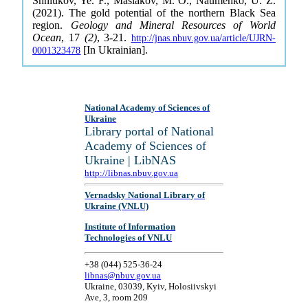
Shniukov, Ye. F., Maslakov, M. O., Naumenko, U. Z.
(2021). The gold potential of the northern Black Sea
region.
Geology and Mineral Resources of World
Ocean
, 17
(2)
, 3-21.
http://jnas.nbuv.gov.ua/article/UJRN-
[In Ukrainian].
0001323478
National Academy of Sciences of
Ukraine
Library portal of National
Academy of Sciences of
Ukraine | LibNAS
http://libnas.nbuv.gov.ua
Vernadsky National Library of
Ukraine (VNLU)
Institute of Information
Technologies of VNLU
+38 (044) 525-36-24
libnas@nbuv.gov.ua
Ukraine, 03039, Kyiv, Holosiivskyi
Ave, 3, room 209