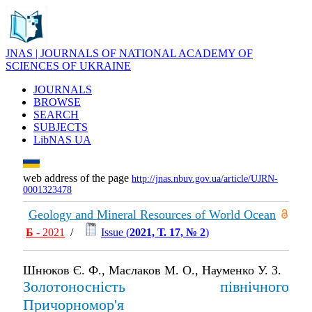
JNAS | JOURNALS OF NATIONAL ACADEMY OF
SCIENCES OF UKRAINE
JOURNALS
BROWSE
SEARCH
SUBJECTS
LibNAS UA
web address of the page
http://jnas.nbuv.gov.ua/article/UJRN-
0001323478
Geology and Mineral Resources of World Ocean
Б
- 2021
/
Issue (
2021, Т. 17, № 2
)
Шнюков Є. Ф., Маслаков М. О., Науменко У. З.
Золотоносність північного
Причорномор'я