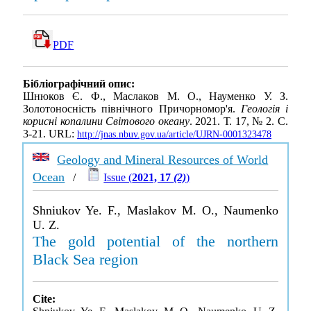
PDF
Бібліографічний опис:
Шнюков Є. Ф., Маслаков М. О., Науменко У. З.
Золотоносність північного Причорномор'я.
Геологія і
корисні копалини Світового океану
. 2021. Т. 17, № 2. С.
3-21. URL:
http://jnas.nbuv.gov.ua/article/UJRN-0001323478
Geology and Mineral Resources of World
Ocean
/
Issue (
2021, 17
(2)
)
Shniukov Ye. F., Maslakov M. O., Naumenko
U. Z.
The gold potential of the northern
Black Sea region
Cite: