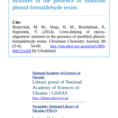
mixtures in the presence of modified
phenol-formaldehyde resins
Cite:
Bratychak, M. M., Strap, H. M., Bruzhdziak, P.,
Haponiuk, Y. (2014). Cross-linking of epoxy-
oligomeric mixtures in the presence of modified phenol-
formaldehyde resins.
Ukrainian Chemistry Journal
, 80
(3-4)
, 54-60.
http://jnas.nbuv.gov.ua/article/UJRN-
[In Ukrainian].
0001331458
National Academy of Sciences of
Ukraine
Library portal of National
Academy of Sciences of
Ukraine | LibNAS
http://libnas.nbuv.gov.ua
Vernadsky National Library of
Ukraine (VNLU)