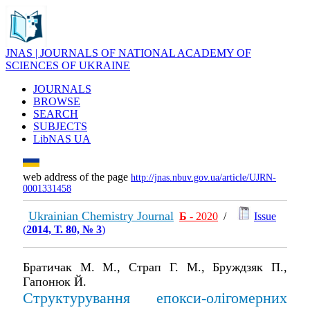
JNAS | JOURNALS OF NATIONAL ACADEMY OF
SCIENCES OF UKRAINE
JOURNALS
BROWSE
SEARCH
SUBJECTS
LibNAS UA
web address of the page
http://jnas.nbuv.gov.ua/article/UJRN-
0001331458
Ukrainian Chemistry Journal
Б
- 2020
/
Issue
(
2014, Т. 80, № 3
)
Братичак М. М., Страп Г. М., Бруждзяк П.,
Гапонюк Й.
Структурування епокси-олігомерних