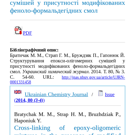
сумішей у присутності модифікованих
феноло-формальдегідних смол
PDF
Бібліографічний опис:
Братичак М. М., Страп Г. М., Бруждзяк П., Гапонюк Й.
Структурування епокси-олігомерних сумішей у
присутності модифікованих феноло-формальдегідних
смол.
Украинский химический журнал
. 2014. Т. 80, № 3.
С. 54-60. URL:
http://jnas.nbuv.gov.ua/article/UJRN-
0001331458
Ukrainian Chemistry Journal
/
Issue
(
2014, 80
(3-4)
)
Bratychak M. M., Strap H. M., Bruzhdziak P.,
Haponiuk Y.
Cross-linking of epoxy-oligomeric