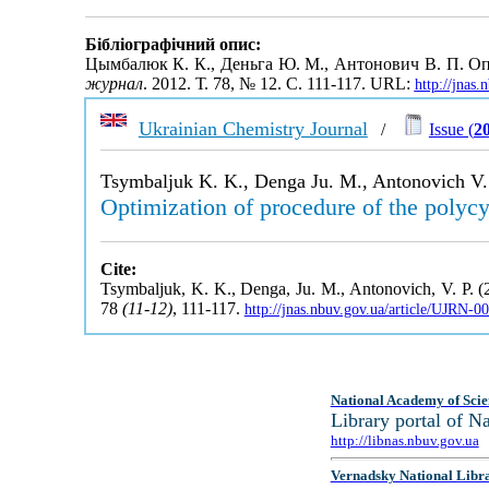
Бібліографічний опис:
Цымбалюк К. К., Деньга Ю. М., Антонович В. П. О
журнал
. 2012. Т. 78, № 12. С. 111-117. URL:
http://jnas
Ukrainian Chemistry Journal
/
Issue (
2
Tsymbaljuk K. K., Denga Ju. M., Antonovich V.
Optimization of procedure of the polycy
Cite:
Tsymbaljuk, K. K., Denga, Ju. M., Antonovich, V. P. (2
78
(11-12)
, 111-117.
http://jnas.nbuv.gov.ua/article/UJRN-
National Academy of Scie
Library portal of 
http://libnas.nbuv.gov.ua
Vernadsky National Libr