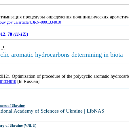
птимизация процедуры определения полициклических ароматиче
.nbuv.gov.ua/article/UJRN-0001334010
012, 78
(11-12)
)
 P.
clic aromatic hydrocarbons determining in biota
012). Optimization of procedure of the polycyclic aromatic hydrocarb
[In Russian].
0001334010
nces of Ukraine
National Academy of Sciences of Ukraine | LibNAS
ary of Ukraine (VNLU)