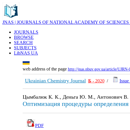
JNAS | JOURNALS OF NATIONAL ACADEMY OF SCIENCES
JOURNALS
BROWSE
SEARCH
SUBJECTS
LibNAS UA
web address of the page
http://jnas.nbuv.gov.ua/article/UJRN
Ukrainian Chemistry Journal
Б
- 2020
/
Issue 
Цымбалюк К. К., Деньга Ю. М., Антонович В.
Оптимизация процедуры определения 
PDF