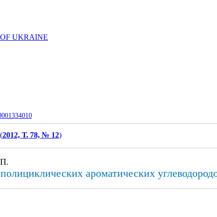
 OF UKRAINE
-0001334010
(
2012, Т. 78, № 12
)
 П.
полициклических ароматических углеводородо