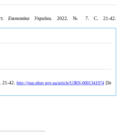
кст.
Економіка України
. 2022. № 7. С. 21-42.
7, 21-42.
[In
http://jnas.nbuv.gov.ua/article/UJRN-0001341974