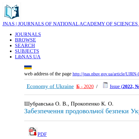
JNAS | JOURNALS OF NATIONAL ACADEMY OF SCIENCES
JOURNALS
BROWSE
SEARCH
SUBJECTS
LibNAS UA
web address of the page
http://jnas.nbuv.gov.ua/article/UJRN
Economy of Ukraine
Б
- 2020
/
Issue (
2022, №
Шубравська О. В., Прокопенко К. О.
Забезпечення продовольчої безпеки Ук
PDF