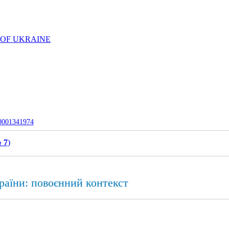
 OF UKRAINE
-0001341974
 7
)
раїни: повоєнний контекст