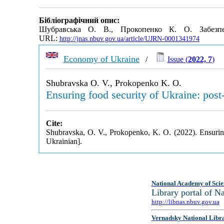
Бібліографічний опис:
Шубравська О. В., Прокопенко К. О. Забезпе
URL:
http://jnas.nbuv.gov.ua/article/UJRN-0001341974
Economy of Ukraine
/
Issue (
2022, 7
)
Shubravska O. V., Prokopenko K. O.
Ensuring food security of Ukraine: post
Cite:
Shubravska, O. V., Prokopenko, K. O. (2022). Ensuring
Ukrainian].
National Academy of Scie
Library portal of 
http://libnas.nbuv.gov.ua
Vernadsky National Libr