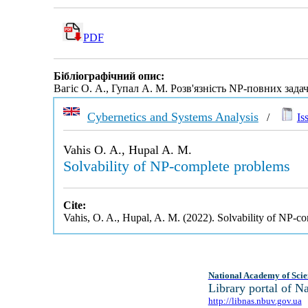
PDF
Бібліографічний опис:
Вагіс О. А., Гупал А. М. Розв'язність NP-повних зада
Cybernetics and Systems Analysis
/
Is
Vahis O. A., Hupal A. M.
Solvability of NP-complete problems
Cite:
Vahis, O. A., Hupal, A. M. (2022). Solvability of NP-c
National Academy of Scie
Library portal of 
http://libnas.nbuv.gov.ua