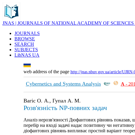
JNAS | JOURNALS OF NATIONAL ACADEMY OF SCIENCES
JOURNALS
BROWSE
SEARCH
SUBJECTS
LibNAS UA
web address of the page
http://jnas.nbuv.gov.ua/article/UJRN
Cybernetics and Systems Analysis
А
- 20
Вагіс О. А., Гупал А. М.
Розв'язність NP-повних задач
Аналіз нерозв'язності Дюфантових рівнянь показав, 
перебір на вході задачі надає позитивну чи негативну
діофантових рівнянь випливає простий варіант теор