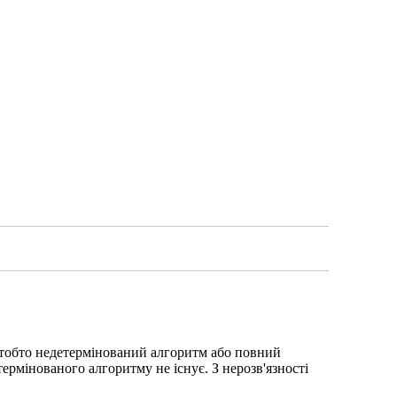
, тобто недетермінований алгоритм або повний
ермінованого алгоритму не існує. З нерозв'язності