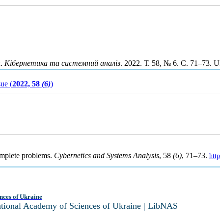
ч.
Кібернетика та системний аналіз
. 2022. Т. 58, № 6. С. 71–73.
sue (
2022, 58
(6)
)
omplete problems.
Cybernetics and Systems Analysis
, 58
(6)
, 71–73.
htt
nces of Ukraine
National Academy of Sciences of Ukraine | LibNAS