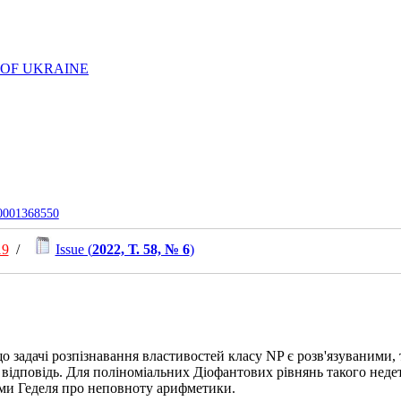
 OF UKRAINE
-0001368550
19
/
Issue (
2022, Т. 58, № 6
)
що задачі розпізнавання властивостей класу NP є розв'язуваними
 відповідь. Для поліноміальних Діофантових рівнянь такого недет
еми Геделя про неповноту арифметики.