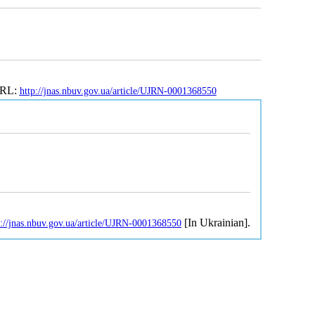
 URL:
http://jnas.nbuv.gov.ua/article/UJRN-0001368550
[In Ukrainian].
p://jnas.nbuv.gov.ua/article/UJRN-0001368550