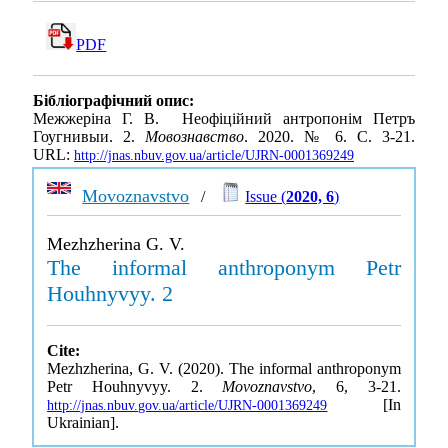
PDF
Бібліографічний опис:
Межжеріна Г. В. Неофіційний антропонім Петръ
Гоугнивыи. 2.
Мовознавство
. 2020. № 6. С. 3-21.
URL:
http://jnas.nbuv.gov.ua/article/UJRN-0001369249
Movoznavstvo
/
Issue (
2020, 6
)
Mezhzherina G. V.
The informal anthroponym Petr
Houhnyvyy. 2
Cite:
Mezhzherina, G. V. (2020). The informal anthroponym
Petr Houhnyvyy. 2.
Movoznavstvo
, 6, 3-21.
[In
http://jnas.nbuv.gov.ua/article/UJRN-0001369249
Ukrainian].