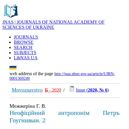
JNAS | JOURNALS OF NATIONAL ACADEMY OF
SCIENCES OF UKRAINE
JOURNALS
BROWSE
SEARCH
SUBJECTS
LibNAS UA
web address of the page
http://jnas.nbuv.gov.ua/article/UJRN-
0001369249
Movoznavstvo
Б
- 2020
/
Issue (
2020, № 6
)
Межжеріна Г. В.
Неофіційний антропонім Петръ
Гоугнивыи. 2