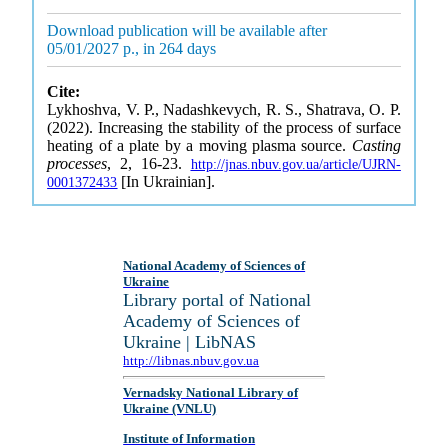
Download publication will be available after
05/01/2027 р., in 264 days
Cite:
Lykhoshva, V. P., Nadashkevych, R. S., Shatrava, O. P.
(2022). Increasing the stability of the process of surface
heating of a plate by a moving plasma source.
Casting
processes
, 2, 16-23.
http://jnas.nbuv.gov.ua/article/UJRN-
[In Ukrainian].
0001372433
National Academy of Sciences of
Ukraine
Library portal of National
Academy of Sciences of
Ukraine | LibNAS
http://libnas.nbuv.gov.ua
Vernadsky National Library of
Ukraine (VNLU)
Institute of Information