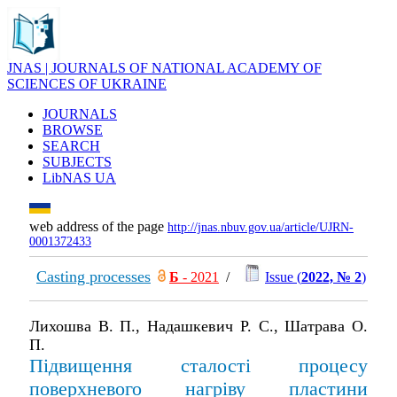
JNAS | JOURNALS OF NATIONAL ACADEMY OF
SCIENCES OF UKRAINE
JOURNALS
BROWSE
SEARCH
SUBJECTS
LibNAS UA
web address of the page
http://jnas.nbuv.gov.ua/article/UJRN-
0001372433
Casting processes
Б
- 2021
/
Issue (
2022, № 2
)
Лихошва В. П., Надашкевич Р. С., Шатрава О.
П.
Пiдвищення сталості процесу
поверхневого нагріву пластини