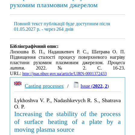
рухомим плазмовим джерелом
Повний текст публікації буде доступним після
01.05.2027 р. - через 264 днів
Бібліографічний опис:
Лихошва В. П., Надашкевич Р. С., Шатрава О. П.
Пiдвищення сталості процесу поверхневого нагріву
пластини рухомим плазмовим джерелом.
Процеси
лиття
. 2022. № 2. С. 16-23.
URL:
http://jnas.nbuv.gov.ua/article/UJRN-0001372433
Casting processes
/
Issue (
2022, 2
)
Lykhoshva V. P., Nadashkevych R. S., Shatrava
O. P.
Increasing the stability of the process
of surface heating of a plate by a
moving plasma source