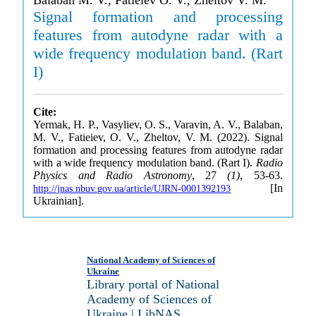
Balaban M. V., Fatieiev O. V., Zheltov V. M.
Signal formation and processing
features from autodyne radar with a
wide frequency modulation band. (Rart
I)
Cite:
Yermak, H. P., Vasyliev, O. S., Varavin, A. V., Balaban,
M. V., Fatieiev, O. V., Zheltov, V. M. (2022). Signal
formation and processing features from autodyne radar
with a wide frequency modulation band. (Rart I).
Radio
Physics and Radio Astronomy
, 27
(1)
, 53-63.
[In
http://jnas.nbuv.gov.ua/article/UJRN-0001392193
Ukrainian].
National Academy of Sciences of
Ukraine
Library portal of National
Academy of Sciences of
Ukraine | LibNAS