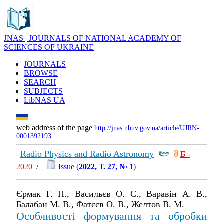
JNAS | JOURNALS OF NATIONAL ACADEMY OF
SCIENCES OF UKRAINE
JOURNALS
BROWSE
SEARCH
SUBJECTS
LibNAS UA
web address of the page
http://jnas.nbuv.gov.ua/article/UJRN-
0001392193
Radio Physics and Radio Astronomy
Б
-
2020
/
Issue (
2022, Т. 27, № 1
)
Єрмак Г. П., Васильєв О. С., Варавін А. В.,
Балабан М. В., Фатєєв О. В., Желтов В. М.
Особливості формування та обробки