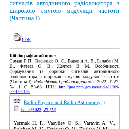
сигналів автодинного радіолокатора з
широкою смугою модуляції частоти
(Частина I)
PDF
Бібліографічний опис:
Єрмак Г. П., Васильєв О. С., Варавін А. В., Балабан М.
В., Фатєєв О. В., Желтов В. М. Особливості
формування та обробки сигналів автодинного
радіолокатора з широкою смугою модуляції частоти
(Частина I).
Радіофізика і радіоастрономія
. 2022. Т. 27,
№ 1. С. 53-63. URL:
http://jnas.nbuv.gov.ua/article/UJRN-
0001392193
Radio Physics and Radio Astronomy
/
Issue (
2022, 27
(1)
)
Yermak H. P., Vasyliev O. S., Varavin A. V.,