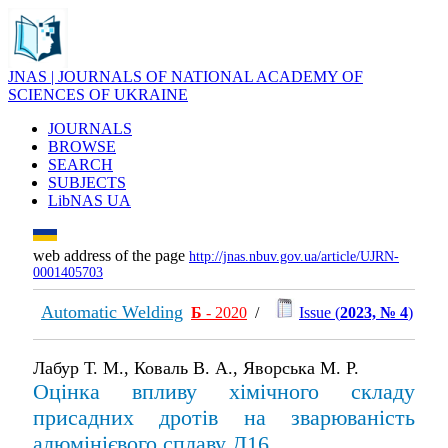
JNAS | JOURNALS OF NATIONAL ACADEMY OF
SCIENCES OF UKRAINE
JOURNALS
BROWSE
SEARCH
SUBJECTS
LibNAS UA
web address of the page
http://jnas.nbuv.gov.ua/article/UJRN-
0001405703
Automatic Welding
Б
- 2020
/
Issue (
2023, № 4
)
Лабур Т. М., Коваль В. А., Яворська М. Р.
Оцінка впливу хімічного складу
присадних дротів на зварюваність
алюмінієвого сплаву Д16