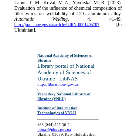
Labur, T. M., Koval, V. A., Yavorska, M. R. (2023).
Evaluation of the influence of chemical composition of
filler wires on weldability of D16 aluminium alloy.
Automatic Welding
, 4, 41-49.
[In
http://jnas.nbuv.gov.ua/article/UJRN-0001405703
Ukrainian].
National Academy of Sciences of
Ukraine
Library portal of National
Academy of Sciences of
Ukraine | LibNAS
http://libnas.nbuv.gov.ua
Vernadsky National Library of
Ukraine (VNLU)
Institute of Information
Technologies of VNLU
+38 (044) 525-36-24
libnas@nbuv.gov.ua
Ukraine, 03039, Kyiv, Holosiivskyi