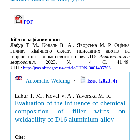
PDF
Бібліографічний опис:
Лабур Т. М., Коваль В. А., Яворська М. Р. Оцінка
впливу хімічного складу присадних дротів на
зварюваність алюмінієвого сплаву Д16.
Автоматичне
зварювання
. 2023. № 4. С. 41-49.
URL:
http://jnas.nbuv.gov.ua/article/UJRN-0001405703
Automatic Welding
/
Issue (
2023, 4
)
Labur T. M., Koval V. A., Yavorska M. R.
Evaluation of the influence of chemical
composition of filler wires on
weldability of D16 aluminium alloy
Cite: