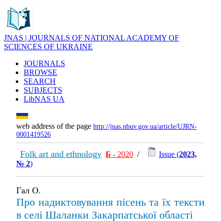
JNAS | JOURNALS OF NATIONAL ACADEMY OF
SCIENCES OF UKRAINE
JOURNALS
BROWSE
SEARCH
SUBJECTS
LibNAS UA
web address of the page
http://jnas.nbuv.gov.ua/article/UJRN-
0001419526
Folk art and ethnology
Б
- 2020
/
Issue (
2023,
№ 2
)
Гал О.
Про надиктовування пісень та їх тексти
в селі Шаланки Закарпатської області