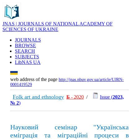
JNAS | JOURNALS OF NATIONAL ACADEMY OF
SCIENCES OF UKRAINE
JOURNALS
BROWSE
SEARCH
SUBJECTS
LibNAS UA
web address of the page
http://jnas.nbuv.gov.ua/article/UJRN-
0001419529
Folk art and ethnology
Б
- 2020
/
Issue (
2023,
№ 2
)
Науковий семінар "Українська
еміграція та міграційні процеси в