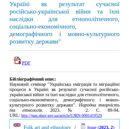
Україні як результат сучасної
російсько-української війни та їхні
наслідки для етнополітичного,
соціально-економічного,
демографічного і мовно-культурного
розвитку держави"
PDF
Бібліографічний опис:
Науковий семінар "Українська еміграція та міграційні
процеси в Україні як результат сучасної російсько-
української війни та їхні наслідки для етнополітичного,
соціально-економічного, демографічного і мовно-
культурного розвитку держави".
Народна творчість
та етнологія
. 2023. № 2. С. 89-94.
URL:
http://jnas.nbuv.gov.ua/article/UJRN-0001419529
Folk art and ethnology
/
Issue (
2023, 2
)