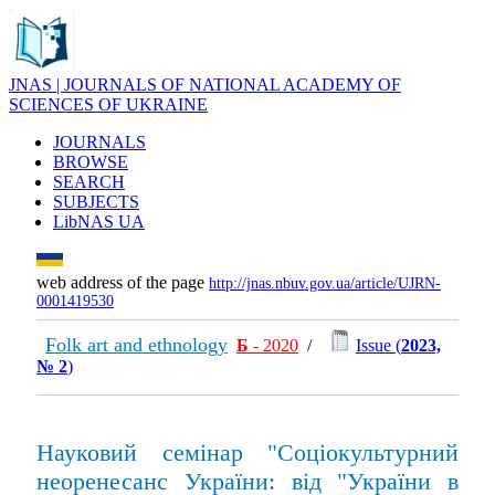
JNAS | JOURNALS OF NATIONAL ACADEMY OF
SCIENCES OF UKRAINE
JOURNALS
BROWSE
SEARCH
SUBJECTS
LibNAS UA
web address of the page
http://jnas.nbuv.gov.ua/article/UJRN-
0001419530
Folk art and ethnology
Б
- 2020
/
Issue (
2023,
№ 2
)
Науковий семінар "Соціокультурний
неоренесанс України: від "України в