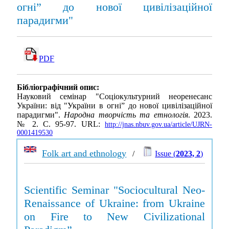
огні” до нової цивілізаційної
парадигми"
PDF
Бібліографічний опис:
Науковий семінар "Соціокультурний неоренесанс
України: від "України в огні” до нової цивілізаційної
парадигми".
Народна творчість та етнологія
. 2023.
№ 2. С. 95-97. URL:
http://jnas.nbuv.gov.ua/article/UJRN-
0001419530
Folk art and ethnology
/
Issue (
2023, 2
)
Scientific Seminar "Sociocultural Neo-
Renaissance of Ukraine: from Ukraine
on Fire to New Civilizational