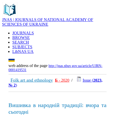
JNAS | JOURNALS OF NATIONAL ACADEMY OF
SCIENCES OF UKRAINE
JOURNALS
BROWSE
SEARCH
SUBJECTS
LibNAS UA
web address of the page
http://jnas.nbuv.gov.ua/article/UJRN-
0001419531
Folk art and ethnology
Б
- 2020
/
Issue (
2023,
№ 2
)
Вишивка в народній традиції: вчора та
сьогодні