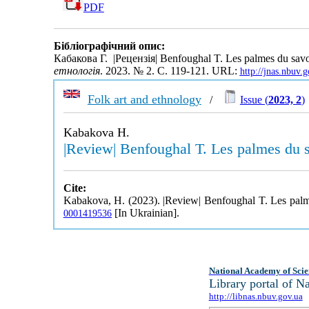
PDF
Бібліографічний опис:
Кабакова Г. |Рецензія| Benfoughal T. Les palmes du savoir-
етнологія
. 2023. № 2. С. 119-121. URL:
http://jnas.nbuv
Folk art and ethnology
/
Issue (
2023, 2
)
Kabakova H.
|Review| Benfoughal T. Les palmes du sa
Cite:
Kabakova, H. (2023). |Review| Benfoughal T. Les palmes
[In Ukrainian].
0001419536
National Academy of Scie
Library portal of 
http://libnas.nbuv.gov.ua