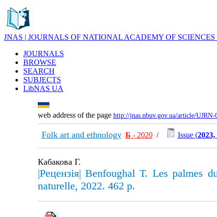
JNAS | JOURNALS OF NATIONAL ACADEMY OF SCIENCES
JOURNALS
BROWSE
SEARCH
SUBJECTS
LibNAS UA
web address of the page
http://jnas.nbuv.gov.ua/article/UJRN
Folk art and ethnology
Б
- 2020
/
Issue (
2023,
Кабакова Г.
|Рецензія| Benfoughal T. Les palmes du 
naturelle, 2022. 462 p.