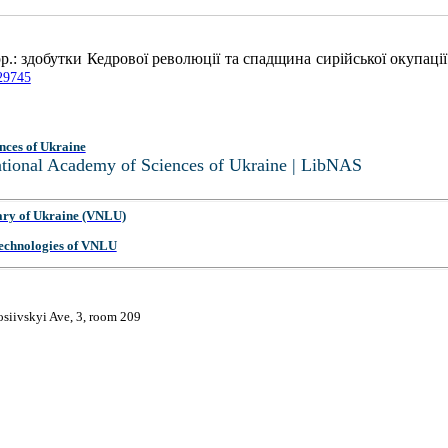
р.: здобутки Кедрової революції та спадщина сирійської окупації
429745
nces of Ukraine
National Academy of Sciences of Ukraine | LibNAS
ary of Ukraine (VNLU)
 Technologies of VNLU
osiivskyi Ave, 3, room 209