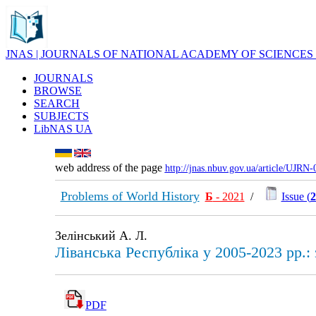
JNAS | JOURNALS OF NATIONAL ACADEMY OF SCIENCES
JOURNALS
BROWSE
SEARCH
SUBJECTS
LibNAS UA
web address of the page
http://jnas.nbuv.gov.ua/article/UJRN
Problems of World History
Б
- 2021
/
Issue (
2
Зелінський А. Л.
Ліванська Республіка у 2005-2023 рр.:
PDF