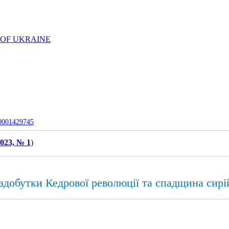
 OF UKRAINE
-0001429745
023, № 1
)
 здобутки Кедрової революції та спадщина сирій