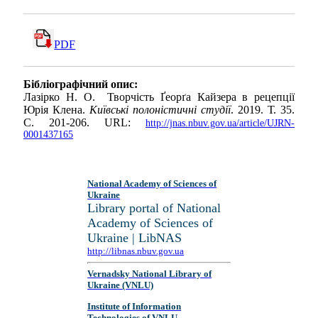
PDF
Бібліографічний опис:
Лазірко Н. О. Творчість Ґеорґа Кайзера в рецепції
Юрія Клена.
Київські полоністичні студії
. 2019. Т. 35.
С. 201-206. URL:
http://jnas.nbuv.gov.ua/article/UJRN-
0001437165
National Academy of Sciences of
Ukraine
Library portal of National
Academy of Sciences of
Ukraine | LibNAS
http://libnas.nbuv.gov.ua
Vernadsky National Library of
Ukraine (VNLU)
Institute of Information
Technologies of VNLU