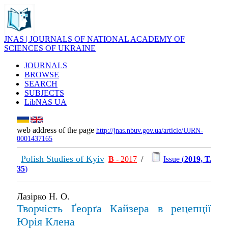
JNAS | JOURNALS OF NATIONAL ACADEMY OF
SCIENCES OF UKRAINE
JOURNALS
BROWSE
SEARCH
SUBJECTS
LibNAS UA
web address of the page
http://jnas.nbuv.gov.ua/article/UJRN-
0001437165
Polish Studies of Kyiv
В
- 2017
/
Issue (
2019, Т.
35
)
Лазірко Н. О.
Творчість Ґеорґа Кайзера в рецепції
Юрія Клена