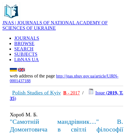
JNAS | JOURNALS OF NATIONAL ACADEMY OF
SCIENCES OF UKRAINE
JOURNALS
BROWSE
SEARCH
SUBJECTS
LibNAS UA
web address of the page
http://jnas.nbuv.gov.ua/article/UJRN-
0001437188
Polish Studies of Kyiv
В
- 2017
/
Issue (
2019, Т.
35
)
Хороб М. Б.
"Самотній мандрівник…" В.
Домонтовича в світлі філософії