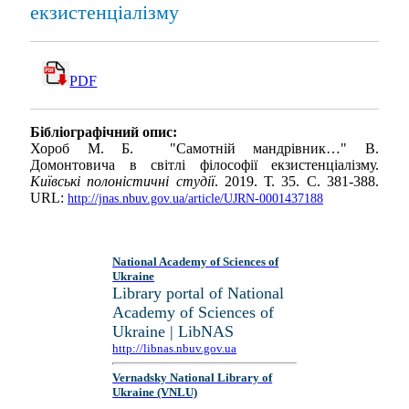
екзистенціалізму
PDF
Бібліографічний опис:
Хороб М. Б. "Самотній мандрівник…" В.
Домонтовича в світлі філософії екзистенціалізму.
Київські полоністичні студії
. 2019. Т. 35. С. 381-388.
URL:
http://jnas.nbuv.gov.ua/article/UJRN-0001437188
National Academy of Sciences of
Ukraine
Library portal of National
Academy of Sciences of
Ukraine | LibNAS
http://libnas.nbuv.gov.ua
Vernadsky National Library of
Ukraine (VNLU)