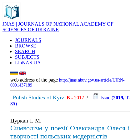
JNAS | JOURNALS OF NATIONAL ACADEMY OF
SCIENCES OF UKRAINE
JOURNALS
BROWSE
SEARCH
SUBJECTS
LibNAS UA
web address of the page
http://jnas.nbuv.gov.ua/article/UJRN-
0001437189
Polish Studies of Kyiv
В
- 2017
/
Issue (
2019, Т.
35
)
Цуркан І. М.
Символізм у поезії Олександра Олеся і
творчості польських модерністів