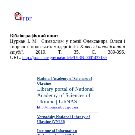
PDF
Бібліографічний опис:
Цуркан І. М. Символізм у поезії Олександра Олеся і
творчості польських модерністів.
Київські полоністичні
студії
. 2019. Т. 35. С. 389-396.
URL:
http://jnas.nbuv.gov.ua/article/UJRN-0001437189
National Academy of Sciences of
Ukraine
Library portal of National
Academy of Sciences of
Ukraine | LibNAS
http://libnas.nbuv.gov.ua
Vernadsky National Library of
Ukraine (VNLU)
Institute of Information