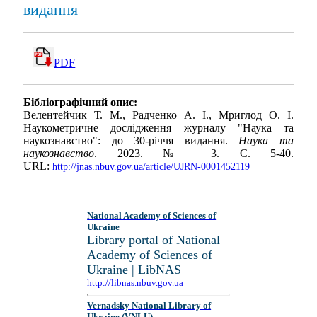
видання
PDF
Бібліографічний опис:
Велентейчик Т. М., Радченко А. І., Мриглод О. І.
Наукометричне дослідження журналу "Наука та
наукознавство": до 30-річчя видання.
Наука та
наукознавство
. 2023. № 3. С. 5-40.
URL:
http://jnas.nbuv.gov.ua/article/UJRN-0001452119
National Academy of Sciences of
Ukraine
Library portal of National
Academy of Sciences of
Ukraine | LibNAS
http://libnas.nbuv.gov.ua
Vernadsky National Library of
Ukraine (VNLU)