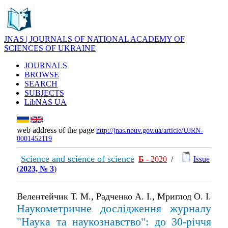
JNAS | JOURNALS OF NATIONAL ACADEMY OF
SCIENCES OF UKRAINE
JOURNALS
BROWSE
SEARCH
SUBJECTS
LibNAS UA
web address of the page
http://jnas.nbuv.gov.ua/article/UJRN-
0001452119
Science and science of science
Б
- 2020
/
Issue
(
2023, № 3
)
Велентейчик Т. М., Радченко А. І., Мриглод О. І.
Наукометричне дослідження журналу
"Наука та наукознавство": до 30-річчя