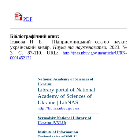
PDF
Бібліографічний опис:
Ісакова Н. Б. Підприємницький сектор науки:
український вимір.
Наука та наукознавство
. 2023. №
3. С. 87-110. URL:
http://jnas.nbuv.gov.ua/article/UJRN-
0001452122
National Academy of Sciences of
Ukraine
Library portal of National
Academy of Sciences of
Ukraine | LibNAS
http://libnas.nbuv.gov.ua
Vernadsky National Library of
Ukraine (VNLU)
Institute of Information
Technologies of VNLU