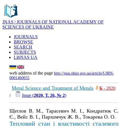
JNAS | JOURNALS OF NATIONAL ACADEMY OF
SCIENCES OF UKRAINE
JOURNALS
BROWSE
SEARCH
SUBJECTS
LibNAS UA
web address of the page
http://jnas.nbuv.gov.ua/article/UJRN-
0001460655
Metal Science and Treatment of Metals
Б
- 2020
/
Issue (
2020, Т. 26, № 2
)
Щеглов В. М., Тарасевич М. І., Кондратюк С.
Є., Вейс В. І., Пархомчук Ж. В., Токарева О. О.
Тепловий стан i властивостi сталевого