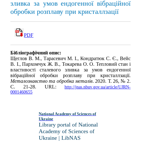
зливка за умов ендогенної вiбрацiйної
обробки розплаву при кристаллзації
PDF
Бібліографічний опис:
Щеглов В. М., Тарасевич М. І., Кондратюк С. Є., Вейс
В. І., Пархомчук Ж. В., Токарева О. О. Тепловий стан i
властивостi сталевого зливка за умов ендогенної
вiбрацiйної обробки розплаву при кристаллзації.
Металознавство та обробка металів
. 2020. Т. 26, № 2.
С. 21-28. URL:
http://jnas.nbuv.gov.ua/article/UJRN-
0001460655
National Academy of Sciences of
Ukraine
Library portal of National
Academy of Sciences of
Ukraine | LibNAS