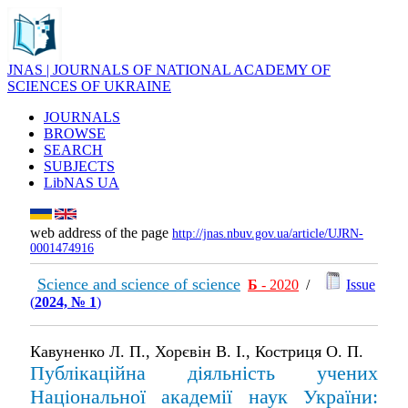
JNAS | JOURNALS OF NATIONAL ACADEMY OF
SCIENCES OF UKRAINE
JOURNALS
BROWSE
SEARCH
SUBJECTS
LibNAS UA
web address of the page
http://jnas.nbuv.gov.ua/article/UJRN-
0001474916
Science and science of science
Б
- 2020
/
Issue
(
2024, № 1
)
Кавуненко Л. П., Хорєвін В. І., Костриця О. П.
Публікаційна діяльність учених
Національної академії наук України: