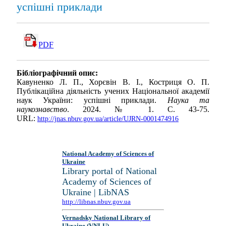
успішні приклади
PDF
Бібліографічний опис:
Кавуненко Л. П., Хорєвін В. І., Костриця О. П.
Публікаційна діяльність учених Національної академії
наук України: успішні приклади.
Наука та
наукознавство
. 2024. № 1. С. 43-75.
URL:
http://jnas.nbuv.gov.ua/article/UJRN-0001474916
National Academy of Sciences of
Ukraine
Library portal of National
Academy of Sciences of
Ukraine | LibNAS
http://libnas.nbuv.gov.ua
Vernadsky National Library of
Ukraine (VNLU)