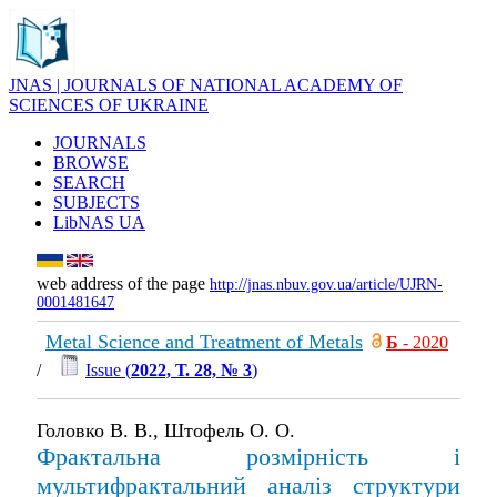
JNAS | JOURNALS OF NATIONAL ACADEMY OF
SCIENCES OF UKRAINE
JOURNALS
BROWSE
SEARCH
SUBJECTS
LibNAS UA
web address of the page
http://jnas.nbuv.gov.ua/article/UJRN-
0001481647
Metal Science and Treatment of Metals
Б
- 2020
/
Issue (
2022, Т. 28, № 3
)
Головко В. В., Штофель О. О.
Фрактальна розмірність і
мультифрактальний аналіз структури