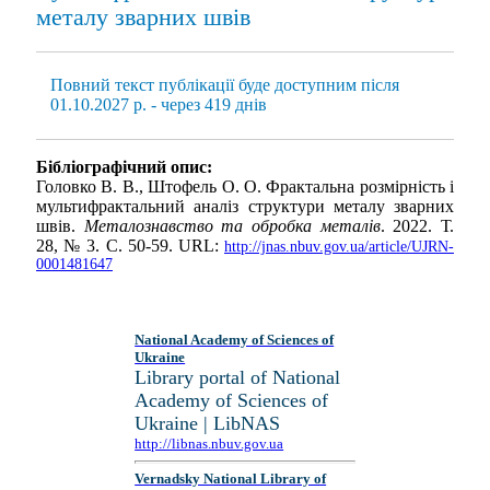
металу зварних швів
Повний текст публікації буде доступним після
01.10.2027 р. - через 419 днів
Бібліографічний опис:
Головко В. В., Штофель О. О. Фрактальна розмірність і
мультифрактальний аналіз структури металу зварних
швів.
Металознавство та обробка металів
. 2022. Т.
28, № 3. С. 50-59. URL:
http://jnas.nbuv.gov.ua/article/UJRN-
0001481647
National Academy of Sciences of
Ukraine
Library portal of National
Academy of Sciences of
Ukraine | LibNAS
http://libnas.nbuv.gov.ua
Vernadsky National Library of