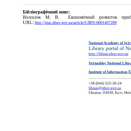
Бібліографічний опис:
Волосюк М. В. Економічний розвиток прибер
URL:
http://jnas.nbuv.gov.ua/article/UJRN-0001497209
National Academy of Scie
Library portal of 
http://libnas.nbuv.gov.ua
Vernadsky National Libr
Institute of Information
+38 (044) 525-36-24
libnas@nbuv.gov.ua
Ukraine, 03039, Kyiv, Hol