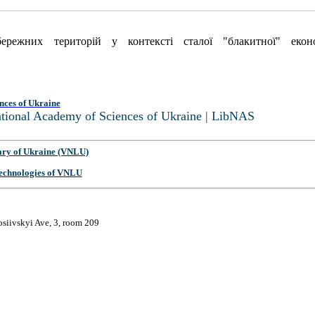
ежних територій у контексті сталої "блакитної" еко
nces of Ukraine
National Academy of Sciences of Ukraine | LibNAS
ary of Ukraine (VNLU)
 Technologies of VNLU
osiivskyi Ave, 3, room 209