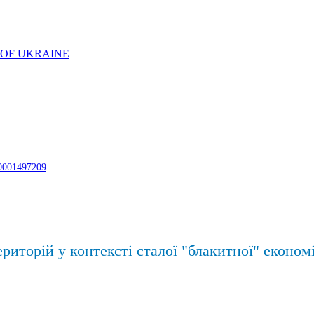
 OF UKRAINE
-0001497209
иторій у контексті сталої "блакитної" економ