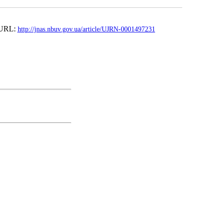
. URL:
http://jnas.nbuv.gov.ua/article/UJRN-0001497231