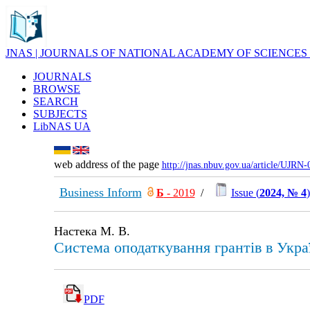
JNAS | JOURNALS OF NATIONAL ACADEMY OF SCIENCES
JOURNALS
BROWSE
SEARCH
SUBJECTS
LibNAS UA
web address of the page
http://jnas.nbuv.gov.ua/article/UJRN
Business Inform
Б
- 2019
/
Issue (
2024, № 4
)
Настека М. В.
Система оподаткування грантів в Украї
PDF