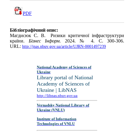
PDF
Бібліографічний опис:
Магдисюк С. В. Ризики критичної інфраструктури
країни.
Бізнес Інформ
. 2024. № 4. С. 300-306.
URL:
http://jnas.nbuv.gov.ua/article/UJRN-0001497239
National Academy of Sciences of
Ukraine
Library portal of National
Academy of Sciences of
Ukraine | LibNAS
http://libnas.nbuv.gov.ua
Vernadsky National Library of
Ukraine (VNLU)
Institute of Information
Technologies of VNLU