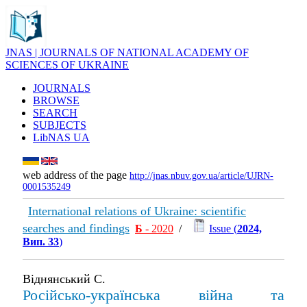
JNAS | JOURNALS OF NATIONAL ACADEMY OF
SCIENCES OF UKRAINE
JOURNALS
BROWSE
SEARCH
SUBJECTS
LibNAS UA
web address of the page
http://jnas.nbuv.gov.ua/article/UJRN-
0001535249
International relations of Ukraine: scientific
searches and findings
Б
- 2020
/
Issue (
2024,
Вип. 33
)
Віднянський С.
Російсько-українська війна та