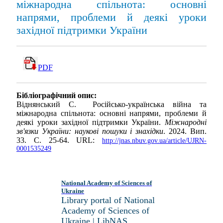
міжнародна спільнота: основні
напрями, проблеми й деякі уроки
західної підтримки України
PDF
Бібліографічний опис:
Віднянський С. Російсько-українська війна та
міжнародна спільнота: основні напрями, проблеми й
деякі уроки західної підтримки України.
Міжнародні
зв'язки України: наукові пошуки і знахідки
. 2024. Вип.
33. С. 25-64. URL:
http://jnas.nbuv.gov.ua/article/UJRN-
0001535249
National Academy of Sciences of
Ukraine
Library portal of National
Academy of Sciences of
Ukraine | LibNAS