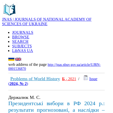
JNAS | JOURNALS OF NATIONAL ACADEMY OF
SCIENCES OF UKRAINE
JOURNALS
BROWSE
SEARCH
SUBJECTS
LibNAS UA
web address of the page
http://jnas.nbuv.gov.ua/article/UJRN-
0001536870
Problems of World History
Б
- 2021
/
Issue
(
2024, № 2
)
Держалюк М. С.
Президентські вибори в РФ 2024 р.:
результати прогнозовані, а наслідки –