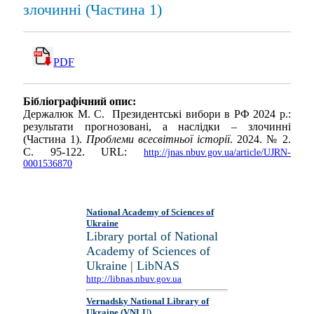
злочинні (Частина 1)
PDF
Бібліографічний опис:
Держалюк М. С. Президентські вибори в РФ 2024 р.:
результати прогнозовані, а наслідки – злочинні
(Частина 1).
Проблеми всесвітньої історії
. 2024. № 2.
С. 95-122. URL:
http://jnas.nbuv.gov.ua/article/UJRN-
0001536870
National Academy of Sciences of
Ukraine
Library portal of National
Academy of Sciences of
Ukraine | LibNAS
http://libnas.nbuv.gov.ua
Vernadsky National Library of
Ukraine (VNLU)