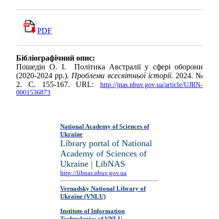
PDF
Бібліографічний опис:
Пошедін О. І. Політика Австралії у сфері оборони
(2020-2024 рр.).
Проблеми всесвітньої історії
. 2024. №
2. С. 155-167. URL:
http://jnas.nbuv.gov.ua/article/UJRN-
0001536873
National Academy of Sciences of
Ukraine
Library portal of National
Academy of Sciences of
Ukraine | LibNAS
http://libnas.nbuv.gov.ua
Vernadsky National Library of
Ukraine (VNLU)
Institute of Information
Technologies of VNLU