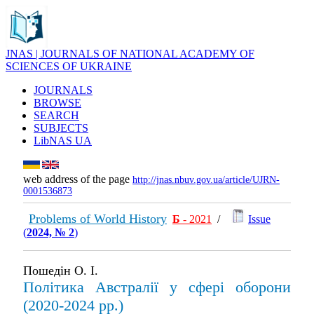
JNAS | JOURNALS OF NATIONAL ACADEMY OF
SCIENCES OF UKRAINE
JOURNALS
BROWSE
SEARCH
SUBJECTS
LibNAS UA
web address of the page
http://jnas.nbuv.gov.ua/article/UJRN-
0001536873
Problems of World History
Б
- 2021
/
Issue
(
2024, № 2
)
Пошедін О. І.
Політика Австралії у сфері оборони
(2020-2024 рр.)