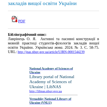
закладів вищої освіти України
PDF
Бібліографічний опис:
Лаврінець О. Я. Активні та пасивні конструкції в
мовній практиці студентів-філологів закладів вищої
освіти України.
Українська мова
. 2024. № 3. С. 58-75.
URL:
http://jnas.nbuv.gov.ua/article/UJRN-0001544239
National Academy of Sciences of
Ukraine
Library portal of National
Academy of Sciences of
Ukraine | LibNAS
http://libnas.nbuv.gov.ua
Vernadsky National Library of
Ukraine (VNLU)