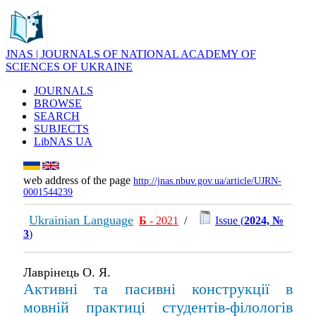
JNAS | JOURNALS OF NATIONAL ACADEMY OF
SCIENCES OF UKRAINE
JOURNALS
BROWSE
SEARCH
SUBJECTS
LibNAS UA
web address of the page
http://jnas.nbuv.gov.ua/article/UJRN-
0001544239
Ukrainian Language
Б
- 2021
/
Issue (
2024, №
3
)
Лаврінець О. Я.
Активні та пасивні конструкції в
мовній практиці студентів-філологів