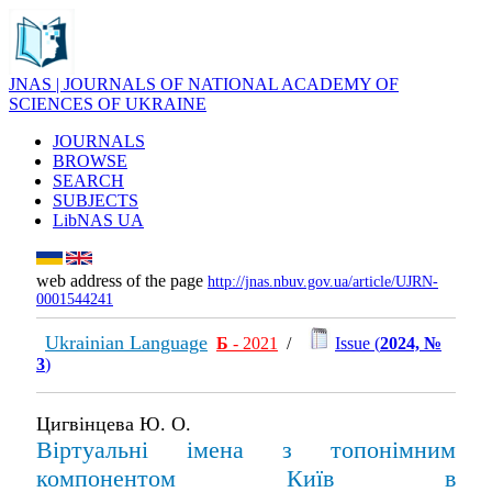
JNAS | JOURNALS OF NATIONAL ACADEMY OF
SCIENCES OF UKRAINE
JOURNALS
BROWSE
SEARCH
SUBJECTS
LibNAS UA
web address of the page
http://jnas.nbuv.gov.ua/article/UJRN-
0001544241
Ukrainian Language
Б
- 2021
/
Issue (
2024, №
3
)
Цигвінцева Ю. О.
Віртуальні імена з топонімним
компонентом Київ в