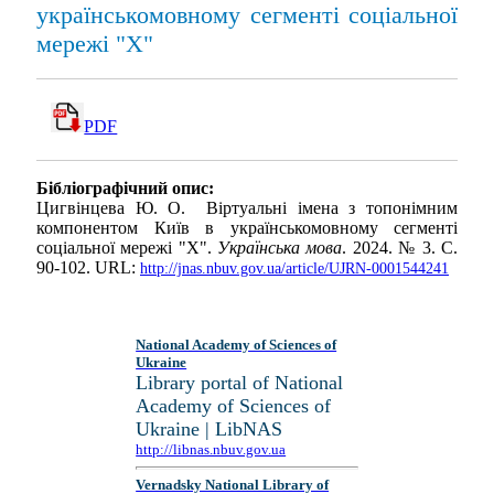
українськомовному сегменті соціальної
мережі "Х"
PDF
Бібліографічний опис:
Цигвінцева Ю. О. Віртуальні імена з топонімним
компонентом Київ в українськомовному сегменті
соціальної мережі "Х".
Українська мова
. 2024. № 3. С.
90-102. URL:
http://jnas.nbuv.gov.ua/article/UJRN-0001544241
National Academy of Sciences of
Ukraine
Library portal of National
Academy of Sciences of
Ukraine | LibNAS
http://libnas.nbuv.gov.ua
Vernadsky National Library of