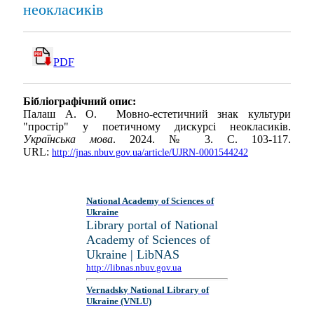
неокласиків
PDF
Бібліографічний опис:
Палаш А. О. Мовно-естетичний знак культури
"простір" у поетичному дискурсі неокласиків.
Українська мова
. 2024. № 3. С. 103-117.
URL:
http://jnas.nbuv.gov.ua/article/UJRN-0001544242
National Academy of Sciences of
Ukraine
Library portal of National
Academy of Sciences of
Ukraine | LibNAS
http://libnas.nbuv.gov.ua
Vernadsky National Library of
Ukraine (VNLU)