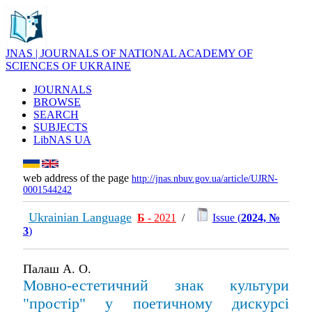
JNAS | JOURNALS OF NATIONAL ACADEMY OF
SCIENCES OF UKRAINE
JOURNALS
BROWSE
SEARCH
SUBJECTS
LibNAS UA
web address of the page
http://jnas.nbuv.gov.ua/article/UJRN-
0001544242
Ukrainian Language
Б
- 2021
/
Issue (
2024, №
3
)
Палаш А. О.
Мовно-естетичний знак культури
"простір" у поетичному дискурсі