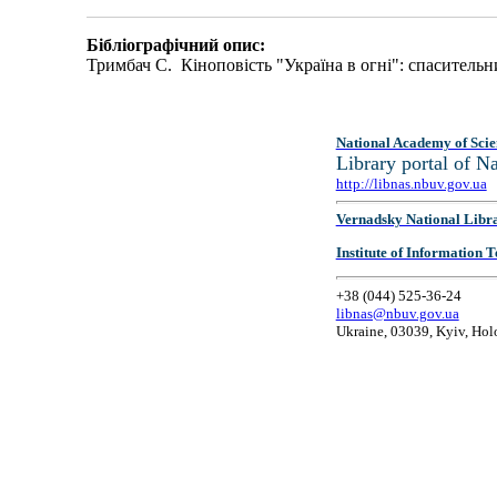
Бібліографічний опис:
Тримбач С. Кіноповість "Україна в огні": спаситель
National Academy of Scie
Library portal of 
http://libnas.nbuv.gov.ua
Vernadsky National Libr
Institute of Information
+38 (044) 525-36-24
libnas@nbuv.gov.ua
Ukraine, 03039, Kyiv, Hol