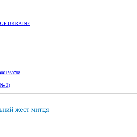
 OF UKRAINE
-0001560788
 № 3
)
льний жест митця