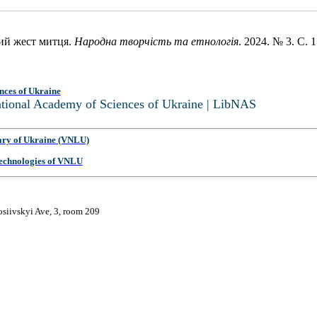
ний жест митця.
Народна творчість та етнологія
. 2024. № 3. С. 
nces of Ukraine
National Academy of Sciences of Ukraine | LibNAS
ary of Ukraine (VNLU)
 Technologies of VNLU
osiivskyi Ave, 3, room 209