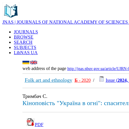
JNAS | JOURNALS OF NATIONAL ACADEMY OF SCIENCES
JOURNALS
BROWSE
SEARCH
SUBJECTS
LibNAS UA
web address of the page
http://jnas.nbuv.gov.ua/article/UJRN
Folk art and ethnology
Б
- 2020
/
Issue (
2024,
Тримбач С.
Кіноповість "Україна в огні": спасите
PDF