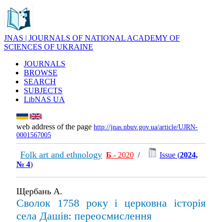
JNAS | JOURNALS OF NATIONAL ACADEMY OF
SCIENCES OF UKRAINE
JOURNALS
BROWSE
SEARCH
SUBJECTS
LibNAS UA
web address of the page
http://jnas.nbuv.gov.ua/article/UJRN-
0001567005
Folk art and ethnology
Б
- 2020
/
Issue (
2024,
№ 4
)
Щербань А.
Сволок 1758 року і церковна історія
села Дашів: переосмислення