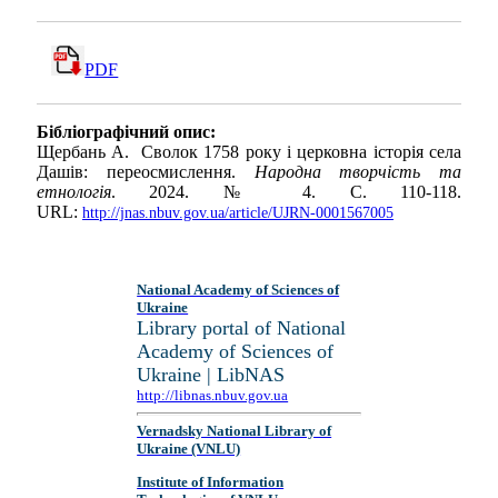
PDF
Бібліографічний опис:
Щербань А. Сволок 1758 року і церковна історія села
Дашів: переосмислення.
Народна творчість та
етнологія
. 2024. № 4. С. 110-118.
URL:
http://jnas.nbuv.gov.ua/article/UJRN-0001567005
National Academy of Sciences of
Ukraine
Library portal of National
Academy of Sciences of
Ukraine | LibNAS
http://libnas.nbuv.gov.ua
Vernadsky National Library of
Ukraine (VNLU)
Institute of Information