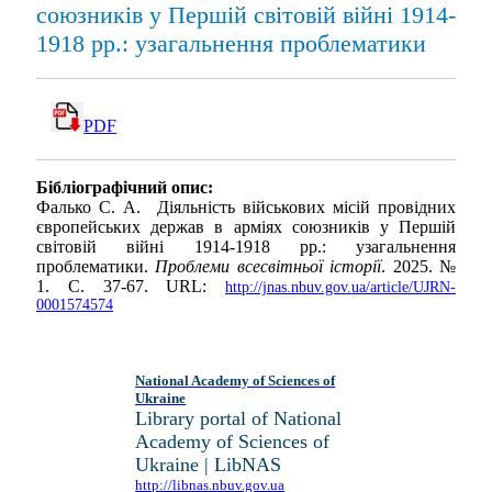
союзників у Першій світовій війні 1914-
1918 рр.: узагальнення проблематики
PDF
Бібліографічний опис:
Фалько С. А. Діяльність військових місій провідних
європейських держав в арміях союзників у Першій
світовій війні 1914-1918 рр.: узагальнення
проблематики.
Проблеми всесвітньої історії
. 2025. №
1. С. 37-67. URL:
http://jnas.nbuv.gov.ua/article/UJRN-
0001574574
National Academy of Sciences of
Ukraine
Library portal of National
Academy of Sciences of
Ukraine | LibNAS
http://libnas.nbuv.gov.ua