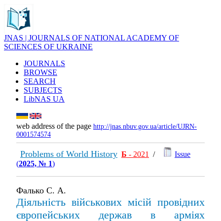
JNAS | JOURNALS OF NATIONAL ACADEMY OF
SCIENCES OF UKRAINE
JOURNALS
BROWSE
SEARCH
SUBJECTS
LibNAS UA
web address of the page
http://jnas.nbuv.gov.ua/article/UJRN-
0001574574
Problems of World History
Б
- 2021
/
Issue
(
2025, № 1
)
Фалько С. А.
Діяльність військових місій провідних
європейських держав в арміях