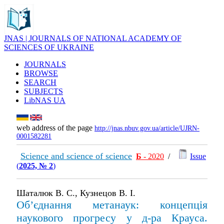
JNAS | JOURNALS OF NATIONAL ACADEMY OF
SCIENCES OF UKRAINE
JOURNALS
BROWSE
SEARCH
SUBJECTS
LibNAS UA
web address of the page
http://jnas.nbuv.gov.ua/article/UJRN-
0001582281
Science and science of science
Б
- 2020
/
Issue
(
2025, № 2
)
Шаталюк В. С., Кузнецов В. І.
Об’єднання метанаук: концепція
наукового прогресу у д-ра Крауса.