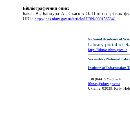
Бібліографічний опис:
Бакса В., Бандура А., Скасків О. Цілі на зрізках ф
URL:
http://jnas.nbuv.gov.ua/article/UJRN-0001585341
National Academy of Scie
Library portal of 
http://libnas.nbuv.gov.ua
Vernadsky National Libr
Institute of Information
+38 (044) 525-36-24
libnas@nbuv.gov.ua
Ukraine, 03039, Kyiv, Hol