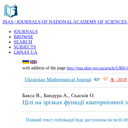
JNAS | JOURNALS OF NATIONAL ACADEMY OF SCIENCES
JOURNALS
BROWSE
SEARCH
SUBJECTS
LibNAS UA
web address of the page
http://jnas.nbuv.gov.ua/article/UJRN
Ukrainian Mathematical Journal
А
- 2018
Бакса В., Бандура А., Скасків О.
Цілі на зрізках функції кватерніонної
Повний текст публікації буде доступним після 01.06.