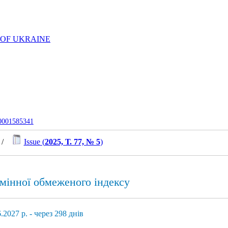
 OF UKRAINE
-0001585341
/
Issue (
2025, Т. 77, № 5
)
 змінної обмеженого індексу
2027 р. - через 298 днів