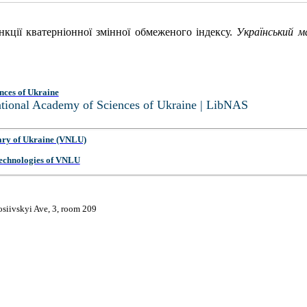
ункції кватерніонної змінної обмеженого індексу.
Український 
nces of Ukraine
National Academy of Sciences of Ukraine | LibNAS
ary of Ukraine (VNLU)
 Technologies of VNLU
osiivskyi Ave, 3, room 209