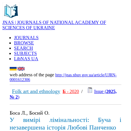
JNAS | JOURNALS OF NATIONAL ACADEMY OF
SCIENCES OF UKRAINE
JOURNALS
BROWSE
SEARCH
SUBJECTS
LibNAS UA
web address of the page
http://jnas.nbuv.gov.ua/article/UJRN-
0001612306
Folk art and ethnology
Б
- 2020
/
Issue (
2025,
№ 2
)
Боса Л., Босий О.
У вимірі лімінальності: Буча і
незавершена історія Любові Панченко