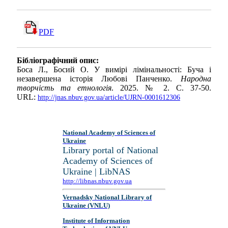
PDF
Бібліографічний опис:
Боса Л., Босий О. У вимірі лімінальності: Буча і
незавершена історія Любові Панченко.
Народна
творчість та етнологія
. 2025. № 2. С. 37-50.
URL:
http://jnas.nbuv.gov.ua/article/UJRN-0001612306
National Academy of Sciences of
Ukraine
Library portal of National
Academy of Sciences of
Ukraine | LibNAS
http://libnas.nbuv.gov.ua
Vernadsky National Library of
Ukraine (VNLU)
Institute of Information