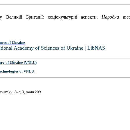
Великій Британії: соціокультурні аспекти.
Народна тво
nces of Ukraine
National Academy of Sciences of Ukraine | LibNAS
ary of Ukraine (VNLU)
 Technologies of VNLU
osiivskyi Ave, 3, room 209