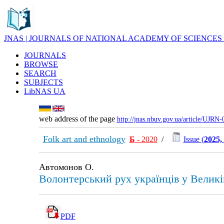
JNAS | JOURNALS OF NATIONAL ACADEMY OF SCIENCES
JOURNALS
BROWSE
SEARCH
SUBJECTS
LibNAS UA
web address of the page
http://jnas.nbuv.gov.ua/article/UJRN
Folk art and ethnology
Б
- 2020
/
Issue (
2025,
Автомонов О.
Волонтерський рух українців у Великій
PDF