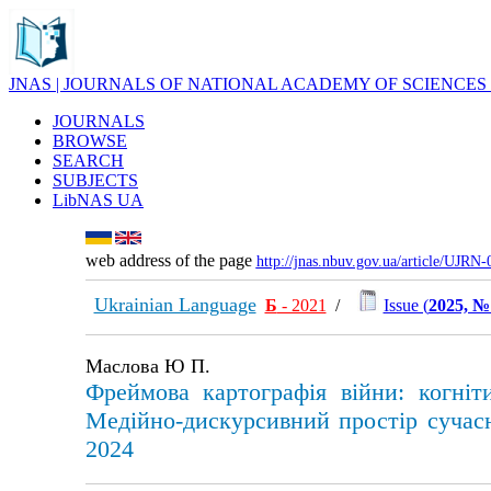
JNAS | JOURNALS OF NATIONAL ACADEMY OF SCIENCES
JOURNALS
BROWSE
SEARCH
SUBJECTS
LibNAS UA
web address of the page
http://jnas.nbuv.gov.ua/article/UJRN
Ukrainian Language
Б
- 2021
/
Issue (
2025, №
Маслова Ю П.
Фреймова картографія війни: когніт
Медійно-дискурсивний простір сучасн
2024