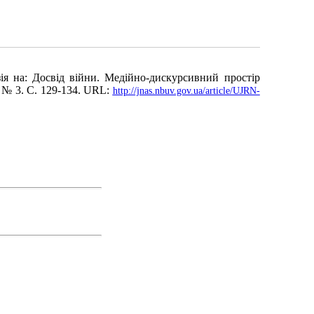
я на: Досвід війни. Медійно-дискурсивний простір
. № 3. С. 129-134. URL:
http://jnas.nbuv.gov.ua/article/UJRN-