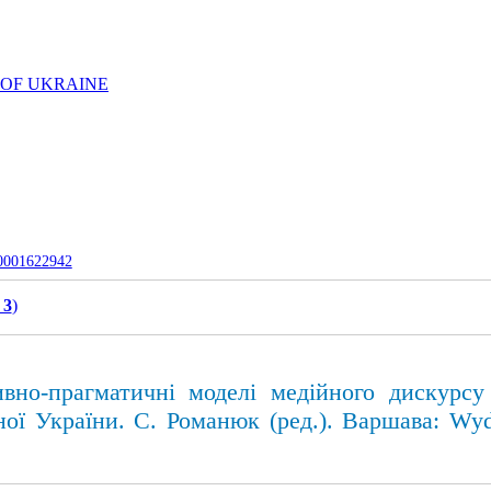
 OF UKRAINE
-0001622942
 3
)
ивно‑прагматичні моделі медійного дискурсу 
ої України. С. Романюк (ред.). Варшава: Wyd