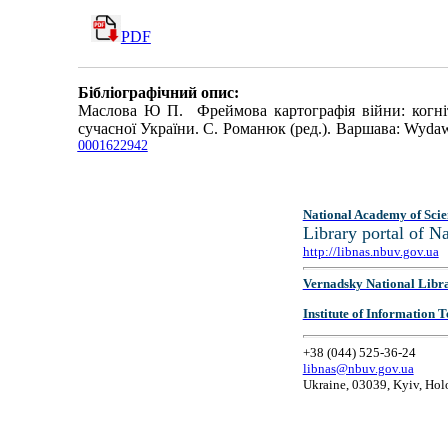
PDF
Бібліографічний опис:
Маслова Ю П. Фреймова картографія війни: когніт
сучасної України. С. Романюк (ред.). Варшава: Wydaw
0001622942
National Academy of Scie
Library portal of 
http://libnas.nbuv.gov.ua
Vernadsky National Libr
Institute of Information
+38 (044) 525-36-24
libnas@nbuv.gov.ua
Ukraine, 03039, Kyiv, Hol