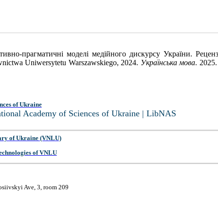
ивно‑прагматичні моделі медійного дискурсу України. Рецензі
nictwa Uniwersytetu Warszawskiego, 2024.
Українська мова
. 2025
nces of Ukraine
National Academy of Sciences of Ukraine | LibNAS
ary of Ukraine (VNLU)
 Technologies of VNLU
osiivskyi Ave, 3, room 209