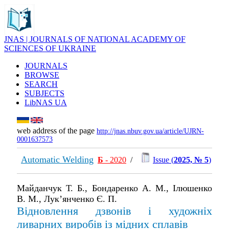
JNAS | JOURNALS OF NATIONAL ACADEMY OF
SCIENCES OF UKRAINE
JOURNALS
BROWSE
SEARCH
SUBJECTS
LibNAS UA
web address of the page
http://jnas.nbuv.gov.ua/article/UJRN-
0001637573
Automatic Welding
Б
- 2020
/
Issue (
2025, № 5
)
Майданчук Т. Б., Бондаренко А. М., Ілюшенко
В. М., Лук’янченко Є. П.
Відновлення дзвонів і художніх
ливарних виробів із мідних сплавів