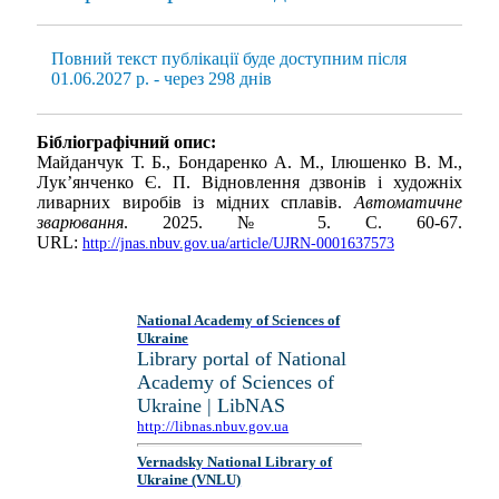
Повний текст публікації буде доступним після
01.06.2027 р. - через 298 днів
Бібліографічний опис:
Майданчук Т. Б., Бондаренко А. М., Ілюшенко В. М.,
Лук’янченко Є. П. Відновлення дзвонів і художніх
ливарних виробів із мідних сплавів.
Автоматичне
зварювання
. 2025. № 5. С. 60-67.
URL:
http://jnas.nbuv.gov.ua/article/UJRN-0001637573
National Academy of Sciences of
Ukraine
Library portal of National
Academy of Sciences of
Ukraine | LibNAS
http://libnas.nbuv.gov.ua
Vernadsky National Library of
Ukraine (VNLU)