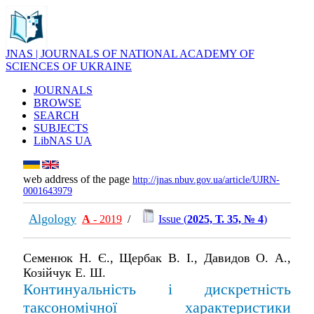
JNAS | JOURNALS OF NATIONAL ACADEMY OF
SCIENCES OF UKRAINE
JOURNALS
BROWSE
SEARCH
SUBJECTS
LibNAS UA
web address of the page
http://jnas.nbuv.gov.ua/article/UJRN-
0001643979
Algology
А
- 2019
/
Issue (
2025, Т. 35, № 4
)
Cеменюк Н. Є., Щербак В. І., Давидов О. А.,
Козійчук Е. Ш.
Континуальність і дискретність
таксономічної характеристики