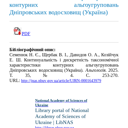
контурних альгоугруповань
Дніпровських водосховищ (Україна)
PDF
Бібліографічний опис:
Cеменюк Н. Є., Щербак В. І., Давидов О. А., Козійчук
Е. Ш. Континуальність і дискретність таксономічної
характеристики контурних альгоугруповань
Дніпровських водосховищ (Україна).
Альгологія
. 2025.
Т. 35, № 4. С. 253-270.
URL:
http://jnas.nbuv.gov.ua/article/UJRN-0001643979
National Academy of Sciences of
Ukraine
Library portal of National
Academy of Sciences of
Ukraine | LibNAS
http://libnas.nbuv.gov.ua