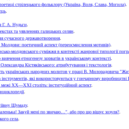
поетиці стрілецького фольклору (Україна, Воля, Слава, Могила)
.
ець
.
 Г. А. Нудьги
.
текстах та уявленнях галицьких селян
.
ня сучасного державотворення
.
чі Молдови: поетичний аспект (переосмислення мотивів)
.
нсько-молдовського суміжжя в контексті жанрової типології пог
 вивчення етногенезу хорватів в українському контексті
.
 Олександра Кістяківського: атрибутування і текстологія
.
ть українських народних молитов у праці В. Милорадовича "Жит
та інструментів, які використовуються у гончарному виробництв
на межі ХХ—ХХІ століть: інституційний аспект
.
енциклопедії
.
гіївну Шумаду
.
аленька! Закуй мені по звичаю…", або про що віщує зозуля?
.
кого села
.