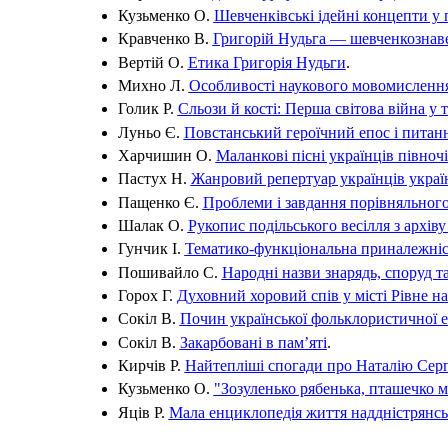
Кузьменко О.
Шевченківські ідейні концепти у 
Кравченко В.
Григорій Нудьга — шевченкознав
Вертій О.
Етика Григорія Нудьги
.
Михно Л.
Особливості наукового мовомислення
Голик Р.
Сльози й кості: Перша світова війна у 
Луньо Є.
Повстанський героїчний епос і питан
Харчишин О.
Маланкові пісні українців півно
Пастух Н.
Жанровий репертуар українців украї
Пащенко Є.
Проблеми і завдання порівняльного
Шалак О.
Рукопис подільського весілля з архіву
Гунчик І.
Тематико-функціональна приналежніс
Пошивайло С.
Народні назви знарядь, споруд 
Горох Г.
Духовний хоровий спів у місті Рівне 
Сокіл В.
Почин української фольклористичної 
Сокіл В.
Закарбовані в пам’яті
.
Кирчів Р.
Найтепліші спогади про Наталію Сер
Кузьменко О.
"Зозуленько рябенька, пташечко м
Яців Р.
Мала енциклопедія життя наддністрянсь