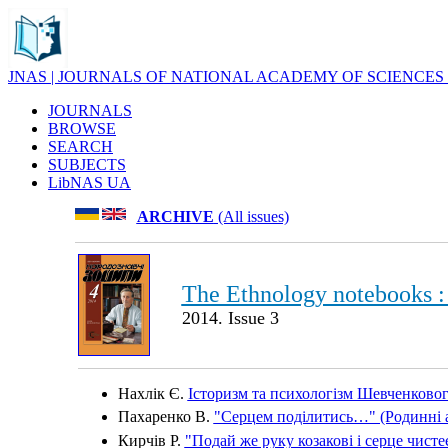
JNAS | JOURNALS OF NATIONAL ACADEMY OF SCIENCES
JOURNALS
BROWSE
SEARCH
SUBJECTS
LibNAS UA
ARCHIVE
(All issues)
The Ethnology notebooks : 
2014. Issue 3
Нахлік Є.
Історизм та психологізм Шевченковог
Пахаренко В.
"Серцем поділитись…" (Родинні а
Кирчів Р.
"Подай же руку козакові і серце чисте