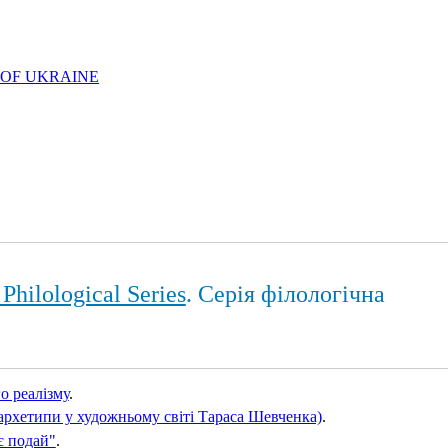
 OF UKRAINE
Philological Series
. Серія філологічна
о реалізму
.
рхетипи у художньому світі Тараса Шевченка)
.
є подай"
.