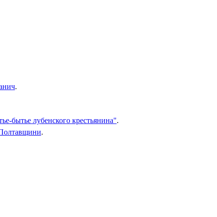
ранич
.
ье-бытье лубенского крестьянина"
.
і Полтавщини
.