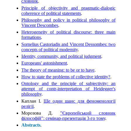
словник
.
Principle of objectivity and pragmatic-dialogic
coherence of political statements
.
Philosophy and policy in political philosophy of
Vincent Descombes
.
Heterogeneity of political discourse: three main
formations
.
Sornelius Castoriadis and Vincent Dessombes: two
concepts of political modernity
.
Identity, community, and political judgment
.
Europeans' astonishment
.
The theory of meaning: to be or to have
.
How to state the problems of collective identity?
.
Ontology and the principle of subjectivity: an
attempt of contr-interpretation of Heidegger's
philosophy
.
Каплан І.
Ще один шанс для феноменології
релігії
.
Морозова Д.
"Європейський словник
філософій": семінар-презентація 3-го тому
.
Abstracts
.